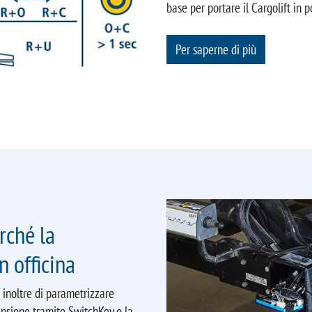
base per portare il Cargolift in p
Per saperne di più
rché la
n officina
 inoltre di parametrizzare
ensione tramite SwitchKey o la