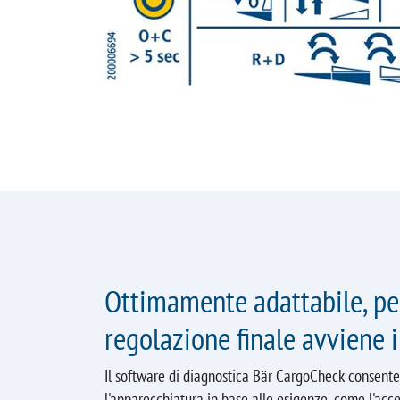
Ottimamente adattabile, pe
regolazione finale avviene i
Il software di diagnostica Bär CargoCheck consente
l'apparecchiatura in base alle esigenze, come l'acc