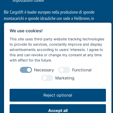
Impostazioni cookie
Bär Cargolift è leader europeo nella produzione di sponde
montacarichi e sponde idrauliche con sede a Heilbronn, in
Germania. L'azienda a conduzione familiare con oltre 40 anni di
esperienza è fornitore premium e leader nell'innovazione per il
We use cookies!
trasporto efficiente di merci con veicoli commerciali. I suoi sistemi
This site uses third-party website tracking technologies
di sollevamento montati sul retro dei veicoli supportano la
to provide its services, constantly improve and display
logistica professionale di alimenti e bevande con autocarri e
advertisements according to users' interests. I agree to
this and can revoke or change my consent at any time
rimorchi, il trasporto a lunga distanza con semirimorchi, le imprese
with effect for the future.
artigiane con furgoni o le aziende di spedizione e logistica
nell'ultimo miglio.
Necessary
Functional
Marketing
Reject optional
Bär Cargolift - Lifting Performance.
Accept all