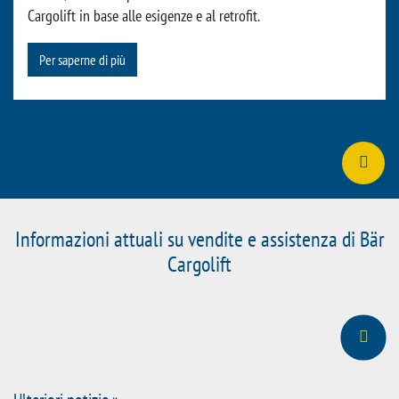
Visita il WebShop
Software di diagnostica Bär CargoCheck
Collegato tramite un cavo USB standard (porta A/B), Bär
CargoCheck facilita la diagnosi dei guasti in modo rapido e
mirato, nonché la parametrizzazione delle attrezzature
Cargolift in base alle esigenze e al retrofit.
Per saperne di più