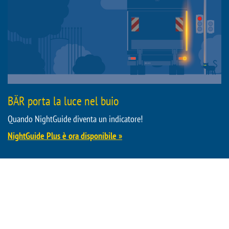
BÄR porta la luce nel buio
Quando NightGuide diventa un indicatore!
NightGuide Plus è ora disponibile »