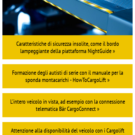
Caratteristiche di sicurezza insolite, come il bordo
lampeggiante della piattaforma NightGuide »