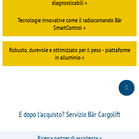
Formazione degli autisti di serie con il manuale per la
sponda montacarichi - HowToCargoLift »
L'intero veicolo in vista, ad esempio con la connessione
telematica Bär CargoConnect »
Attenzione alla disponibilità del veicolo con i Cargolift
diagnosticabili »
Tecnologie innovative come il radiocomando Bär
SmartControl »
Robusto, durevole e ottimizzato per il peso - piattaforme
in alluminio »