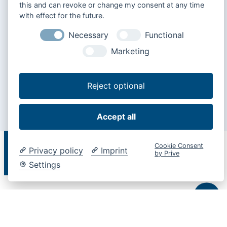
Manuali operativi »
this and can revoke or change my consent at any time
with effect for the future.
Manuali d'uso per ogni Cargolift Bär in diverse lingue
Necessary
Functional
Marketing
Schemi elettrici »
Schemi elettrici, schemi idraulici, informazioni sull'assegnazione dei
Reject optional
pin sono disponibili nel WebShop
Accept all
Certificati »
Cookie Consent
Privacy policy
Imprint
by Prive
Non importa se avete bisogno di certificati per la protezione
Settings
antincastro, per il dispositivo di sicurezza del carico o per il gancio
di traino