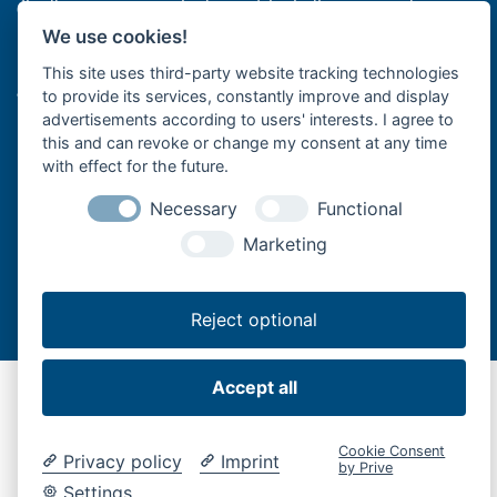
di sollevamento montati sul retro dei veicoli supportano la
logistica professionale di alimenti e bevande con autocarri e
We use cookies!
rimorchi, il trasporto a lunga distanza con semirimorchi, le imprese
This site uses third-party website tracking technologies
artigiane con furgoni o le aziende di spedizione e logistica
to provide its services, constantly improve and display
nell'ultimo miglio.
advertisements according to users' interests. I agree to
this and can revoke or change my consent at any time
with effect for the future.
Necessary
Functional
Marketing
Bär Cargolift - Lifting Performance.
Reject optional
Accept all
Cookie Consent
Privacy policy
Imprint
by Prive
Settings