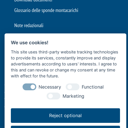
Glossario delle sponde montacarichi
Note redazionali
Condizioni generali
We use cookies!
Protezione dei dati
This site uses third-party website tracking technologies
Impostazioni cookie
to provide its services, constantly improve and display
advertisements according to users' interests. I agree to
Bär Cargolift è leader europeo nella produzione di sponde
this and can revoke or change my consent at any time
with effect for the future.
montacarichi e sponde idrauliche con sede a Heilbronn, in
Germania. L'azienda a conduzione familiare con oltre 40 anni di
Necessary
Functional
esperienza è fornitore premium e leader nell'innovazione per il
Marketing
trasporto efficiente di merci con veicoli commerciali. I suoi sistemi
di sollevamento montati sul retro dei veicoli supportano la
logistica professionale di alimenti e bevande con autocarri e
Reject optional
rimorchi, il trasporto a lunga distanza con semirimorchi, le imprese
artigiane con furgoni o le aziende di spedizione e logistica