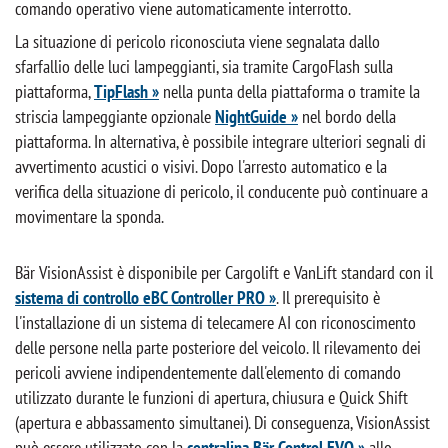
comando operativo viene automaticamente interrotto.
La situazione di pericolo riconosciuta viene segnalata dallo
sfarfallio delle luci lampeggianti, sia tramite CargoFlash sulla
piattaforma,
TipFlash »
nella punta della piattaforma o tramite la
striscia lampeggiante opzionale
NightGuide »
nel bordo della
piattaforma. In alternativa, è possibile integrare ulteriori segnali di
avvertimento acustici o visivi. Dopo l'arresto automatico e la
verifica della situazione di pericolo, il conducente può continuare a
movimentare la sponda.
Bär VisionAssist è disponibile per Cargolift e VanLift standard con il
sistema di controllo eBC Controller PRO »
. Il prerequisito è
l'installazione di un sistema di telecamere AI con riconoscimento
delle persone nella parte posteriore del veicolo. Il rilevamento dei
pericoli avviene indipendentemente dall'elemento di comando
utilizzato durante le funzioni di apertura, chiusura e Quick Shift
(apertura e abbassamento simultanei). Di conseguenza, VisionAssist
può essere utilizzato con la
centralina Bär Control EVO »
allo