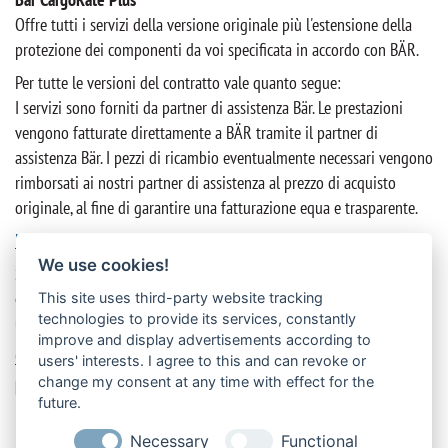
Offre tutti i servizi della versione originale più l'estensione della
protezione dei componenti da voi specificata in accordo con BÄR.
Per tutte le versioni del contratto vale quanto segue:
I servizi sono forniti da partner di assistenza Bär. Le prestazioni
vengono fatturate direttamente a BÄR tramite il partner di
assistenza Bär. I pezzi di ricambio eventualmente necessari vengono
rimborsati ai nostri partner di assistenza al prezzo di acquisto
originale, al fine di garantire una fatturazione equa e trasparente.
Ulteriori informazioni su Bär CargoRate »
We use cookies!
Scegliete la versione giusta per voi e approfittate della pluriennale
esperienza e competenza di Bär Cargolift. BÄR sarà lieta di fornirvi
This site uses third-party website tracking
technologies to provide its services, constantly
una consulenza dettagliata o di aiutarvi a stipulare un contratto.
improve and display advertisements according to
Contattateci »
users' interests. I agree to this and can revoke or
change my consent at any time with effect for the
ETICHETTE
future.
Necessary
Functional