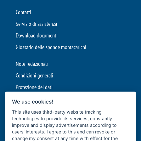
Contatti
Servizio di assistenza
Download documenti
Glossario delle sponde montacarichi
Note redazionali
Condizioni generali
Protezione dei dati
Impostazioni cookie
We use cookies!
This site uses third-party website tracking
Bär Cargolift è leader europeo nella produzione di sponde
technologies to provide its services, constantly
montacarichi e sponde idrauliche con sede a Heilbronn, in
improve and display advertisements according to
Germania. L'azienda a conduzione familiare con oltre 40 anni di
users' interests. I agree to this and can revoke or
esperienza è fornitore premium e leader nell'innovazione per il
change my consent at any time with effect for the