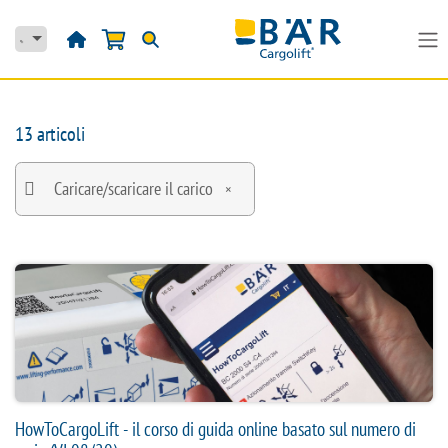
Passa al contenuto
13 articoli
Caricare/scaricare il carico
×
HowToCargoLift - il corso di guida online basato sul numero di