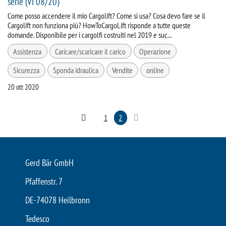
serie (VI 08/20)
Come posso accendere il mio Cargolift? Come si usa? Cosa devo fare se il
Cargolift non funziona più? HowToCargoLift risponde a tutte queste
domande. Disponibile per i cargolfi costruiti nel 2019 e suc...
Assistenza
Caricare/scaricare il carico
Operazione
Sicurezza
Sponda idraulica
Vendite
online
20 ott 2020
1
2
Gerd Bär GmbH
Pfaffenstr. 7
DE-74078 Heilbronn
Tedesco