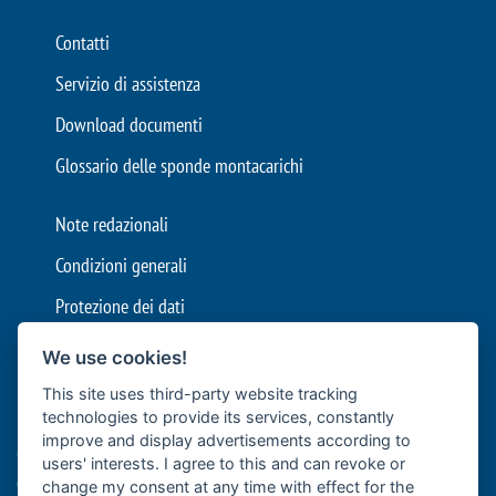
Contatti
Servizio di assistenza
Download documenti
Glossario delle sponde montacarichi
Note redazionali
Condizioni generali
Protezione dei dati
Impostazioni cookie
We use cookies!
This site uses third-party website tracking
Bär Cargolift è leader europeo nella produzione di sponde
technologies to provide its services, constantly
montacarichi e sponde idrauliche con sede a Heilbronn, in
improve and display advertisements according to
Germania. L'azienda a conduzione familiare con oltre 40 anni di
users' interests. I agree to this and can revoke or
esperienza è fornitore premium e leader nell'innovazione per il
change my consent at any time with effect for the