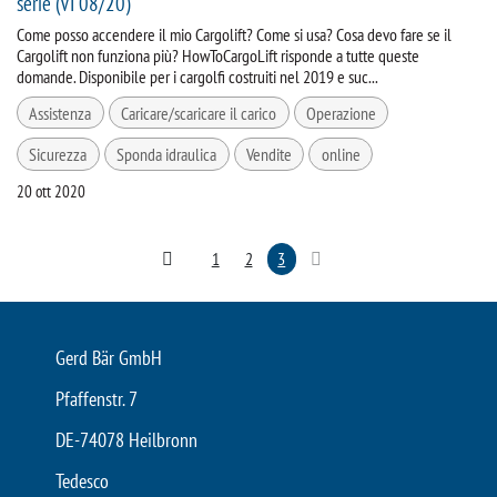
serie (VI 08/20)
Come posso accendere il mio Cargolift? Come si usa? Cosa devo fare se il
Cargolift non funziona più? HowToCargoLift risponde a tutte queste
domande. Disponibile per i cargolfi costruiti nel 2019 e suc...
Assistenza
Caricare/scaricare il carico
Operazione
Sicurezza
Sponda idraulica
Vendite
online
20 ott 2020
1
2
3
Gerd Bär GmbH
Pfaffenstr. 7
DE-74078 Heilbronn
Tedesco