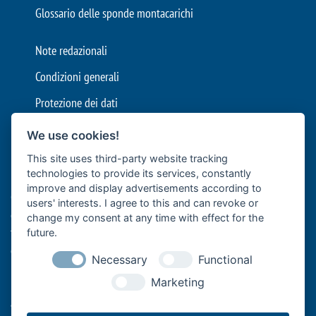
Glossario delle sponde montacarichi
Note redazionali
Condizioni generali
Protezione dei dati
Impostazioni cookie
We use cookies!
This site uses third-party website tracking
Bär Cargolift è leader europeo nella produzione di sponde
technologies to provide its services, constantly
montacarichi e sponde idrauliche con sede a Heilbronn, in
improve and display advertisements according to
Germania. L'azienda a conduzione familiare con oltre 40 anni di
users' interests. I agree to this and can revoke or
esperienza è fornitore premium e leader nell'innovazione per il
change my consent at any time with effect for the
trasporto efficiente di merci con veicoli commerciali. I suoi sistemi
future.
di sollevamento montati sul retro dei veicoli supportano la
Necessary
Functional
logistica professionale di alimenti e bevande con autocarri e
Marketing
rimorchi, il trasporto a lunga distanza con semirimorchi, le imprese
artigiane con furgoni o le aziende di spedizione e logistica